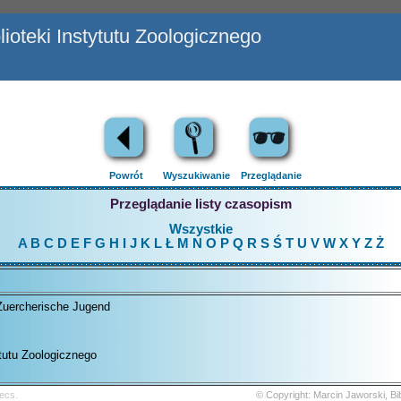
ioteki Instytutu Zoologicznego
Powrót
Wyszukiwanie
Przeglądanie
Przeglądanie listy czasopism
Wszystkie
A
B
C
D
E
F
G
H
I
J
K
L
Ł
M
N
O
P
Q
R
S
Ś
T
U
V
W
X
Y
Z
Ż
Zuercherische Jugend
ytutu Zoologicznego
ecs.
© Copyright: Marcin Jaworski, B