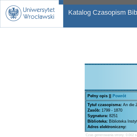
Katalog Czasopism Bibl
Pełny opis ||
Powrót
Tytuł czasopisma:
An die 
Zasób:
1799 - 1870
Sygnatura:
8251
Biblioteka:
Biblioteka Inst
Adres elektroniczny:
Czas generowania strony: 0.002 s