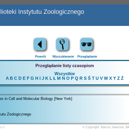
ioteki Instytutu Zoologicznego
Powrót
Wyszukiwanie
Przeglądanie
Przeglądanie listy czasopism
Wszystkie
A
B
C
D
E
F
G
H
I
J
K
L
Ł
M
N
O
P
Q
R
S
Ś
T
U
V
W
X
Y
Z
Ż
s in Cell and Molecular Biology [New York]
ytutu Zoologicznego
ecs.
© Copyright: Marcin Jaworski, B