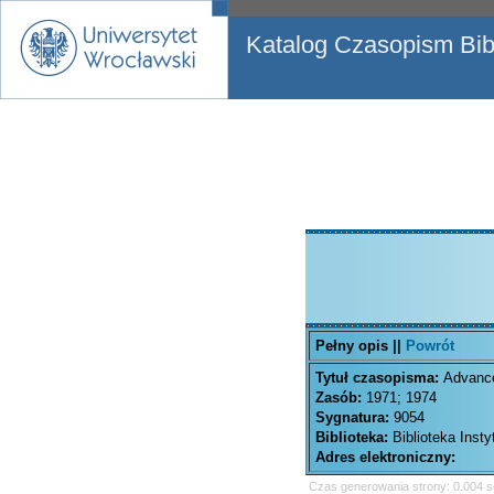
Katalog Czasopism Bibl
Pełny opis ||
Powrót
Tytuł czasopisma:
Advance
Zasób:
1971; 1974
Sygnatura:
9054
Biblioteka:
Biblioteka Inst
Adres elektroniczny:
Czas generowania strony: 0.004 s