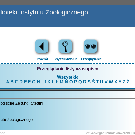
ioteki Instytutu Zoologicznego
Powrót
Wyszukiwanie
Przeglądanie
Przeglądanie listy czasopism
Wszystkie
A
B
C
D
E
F
G
H
I
J
K
L
Ł
M
N
O
P
Q
R
S
Ś
T
U
V
W
X
Y
Z
Ż
ogische Zeitung [Stettin]
ytutu Zoologicznego
ecs.
© Copyright: Marcin Jaworski, B