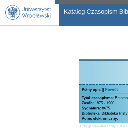
Katalog Czasopism Bibl
Pełny opis ||
Powrót
Tytuł czasopisma:
Entomol
Zasób:
1875 - 1900
Sygnatura:
8675
Biblioteka:
Biblioteka Inst
Adres elektroniczny:
Czas generowania strony: 0.004 s