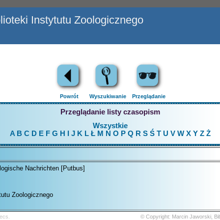
ioteki Instytutu Zoologicznego
Powrót
Wyszukiwanie
Przeglądanie
Przeglądanie listy czasopism
Wszystkie
A
B
C
D
E
F
G
H
I
J
K
L
Ł
M
N
O
P
Q
R
S
Ś
T
U
V
W
X
Y
Z
Ż
ogische Nachrichten [Putbus]
ytutu Zoologicznego
ecs.
© Copyright: Marcin Jaworski, B