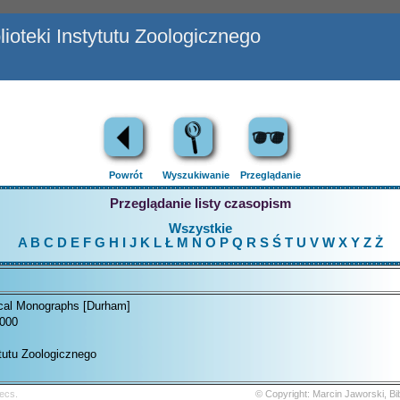
ioteki Instytutu Zoologicznego
Powrót
Wyszukiwanie
Przeglądanie
Przeglądanie listy czasopism
Wszystkie
A
B
C
D
E
F
G
H
I
J
K
L
Ł
M
N
O
P
Q
R
S
Ś
T
U
V
W
X
Y
Z
Ż
cal Monographs [Durham]
2000
ytutu Zoologicznego
ecs.
© Copyright: Marcin Jaworski, B