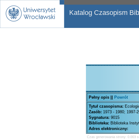
Katalog Czasopism Bibl
Pełny opis ||
Powrót
Tytuł czasopisma:
Ecologi
Zasób:
1973 - 1980; 1997-
Sygnatura:
9015
Biblioteka:
Biblioteka Inst
Adres elektroniczny:
Czas generowania strony: 0.003 s