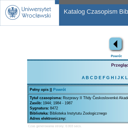
Katalog Czasopism Bibl
Powrót
Przegląd
A
B
C
D
E
F
G
H
I
J
K
L
Pełny opis ||
Powrót
Tytuł czasopisma:
Rozpravy II Třidy Českoslovenké Aka
Zasób:
1944; 1984 - 1987
Sygnatura:
8472
Biblioteka:
Biblioteka Instytutu Zoologicznego
Adres elektroniczny:
Czas generowania strony: 0.003 secs.