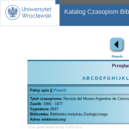
Katalog Czasopism Bibl
Powrót
Przegląd
A
B
C
D
E
F
G
H
I
J
K
L
Pełny opis ||
Powrót
Tytuł czasopisma:
Revista del Museo Argentino de Cienci
Zasób:
1966 - 1977
Sygnatura:
8547
Biblioteka:
Biblioteka Instytutu Zoologicznego
Adres elektroniczny:
Czas generowania strony: 0.003 secs.