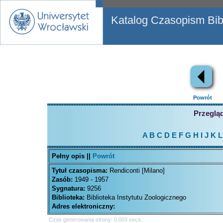
Katalog Czasopism Bibl
Powrót
Przegląd
A
B
C
D
E
F
G
H
I
J
K
L
Pełny opis ||
Powrót
Tytuł czasopisma:
Rendiconti [Milano]
Zasób:
1949 - 1957
Sygnatura:
9256
Biblioteka:
Biblioteka Instytutu Zoologicznego
Adres elektroniczny:
Czas generowania strony: 0.003 secs.