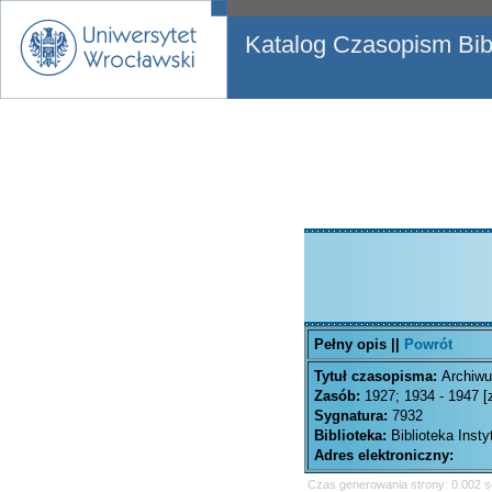
Katalog Czasopism Bibl
Pełny opis ||
Powrót
Tytuł czasopisma:
Archiwu
Zasób:
1927; 1934 - 1947 [
Sygnatura:
7932
Biblioteka:
Biblioteka Inst
Adres elektroniczny:
Czas generowania strony: 0.002 s