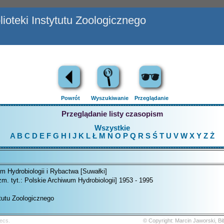
ioteki Instytutu Zoologicznego
Powrót
Wyszukiwanie
Przeglądanie
Przeglądanie listy czasopism
Wszystkie
A
B
C
D
E
F
G
H
I
J
K
L
Ł
M
N
O
P
Q
R
S
Ś
T
U
V
W
X
Y
Z
Ż
m Hydrobiologii i Rybactwa [Suwałki]
zm. tyt.: Polskie Archiwum Hydrobiologii] 1953 - 1995
ytutu Zoologicznego
ecs.
© Copyright: Marcin Jaworski, B