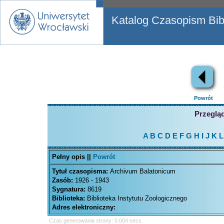
Katalog Czasopism Bibl
Powrót
Przegląd
A
B
C
D
E
F
G
H
I
J
K
L
Pełny opis ||
Powrót
Tytuł czasopisma:
Archivum Balatonicum
Zasób:
1926 - 1943
Sygnatura:
8619
Biblioteka:
Biblioteka Instytutu Zoologicznego
Adres elektroniczny:
Czas generowania strony: 0.004 secs.