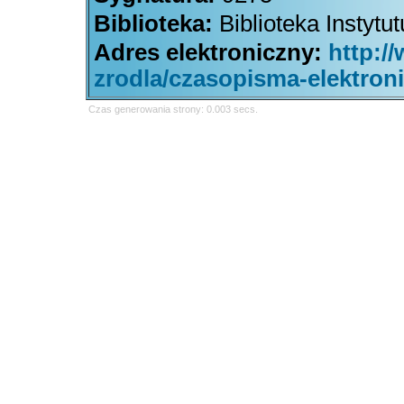
Biblioteka:
Biblioteka Instytu
Adres elektroniczny:
http:/
zrodla/czasopisma-elektron
Czas generowania strony: 0.003 secs.