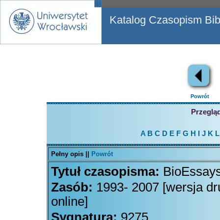
Katalog Czasopism Bibl
Powrót
Przegląd
A
B
C
D
E
F
G
H
I
J
K
L
Pełny opis ||
Powrót
Tytuł czasopisma:
BioEssay
Zasób:
1993- 2007 [wersja dr
online]
Sygnatura:
9275