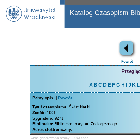
Katalog Czasopism Bibl
Powrót
Przegląd
A
B
C
D
E
F
G
H
I
J
K
L
Pełny opis ||
Powrót
Tytuł czasopisma:
Świat Nauki
Zasób:
1991-
Sygnatura:
9271
Biblioteka:
Biblioteka Instytutu Zoologicznego
Adres elektroniczny:
Czas generowania strony: 0.003 secs.