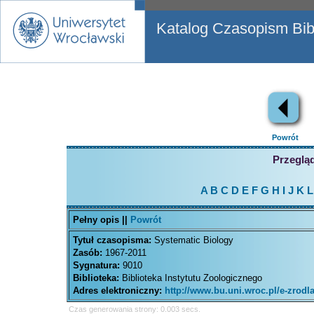
Katalog Czasopism Bibl
Powrót
Przegląd
A
B
C
D
E
F
G
H
I
J
K
L
Pełny opis ||
Powrót
Tytuł czasopisma:
Systematic Biology
Zasób:
1967-2011
Sygnatura:
9010
Biblioteka:
Biblioteka Instytutu Zoologicznego
Adres elektroniczny:
http://www.bu.uni.wroc.pl/e-zrod
Czas generowania strony: 0.003 secs.