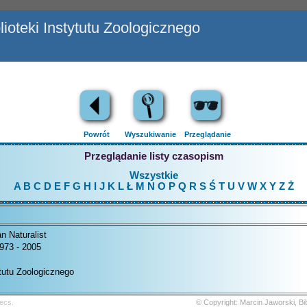
ioteki Instytutu Zoologicznego
Powrót
Wyszukiwanie
Przeglądanie
Przeglądanie listy czasopism
Wszystkie
A
B
C
D
E
F
G
H
I
J
K
L
Ł
M
N
O
P
Q
R
S
Ś
T
U
V
W
X
Y
Z
Ż
n Naturalist
973 - 2005
ytutu Zoologicznego
ecs.
© Copyright: Marcin Jaworski, B