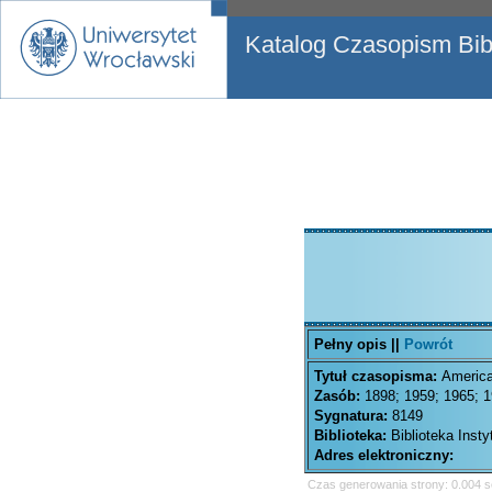
Katalog Czasopism Bibl
Pełny opis ||
Powrót
Tytuł czasopisma:
America
Zasób:
1898; 1959; 1965; 1
Sygnatura:
8149
Biblioteka:
Biblioteka Inst
Adres elektroniczny:
Czas generowania strony: 0.004 s