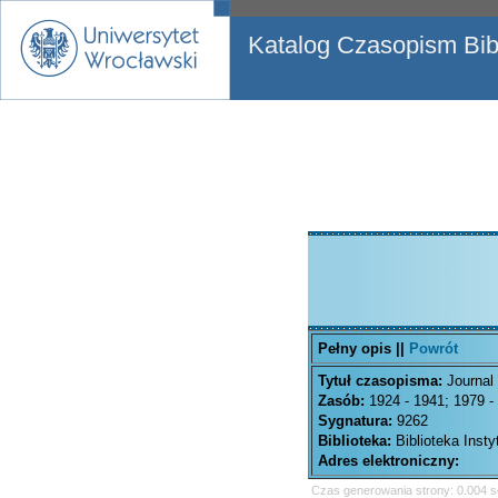
Katalog Czasopism Bibl
Pełny opis ||
Powrót
Tytuł czasopisma:
Journal 
Zasób:
1924 - 1941; 1979 - 
Sygnatura:
9262
Biblioteka:
Biblioteka Inst
Adres elektroniczny:
Czas generowania strony: 0.004 s