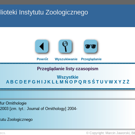
ioteki Instytutu Zoologicznego
Powrót
Wyszukiwanie
Przeglądanie
Przeglądanie listy czasopism
Wszystkie
A
B
C
D
E
F
G
H
I
J
K
L
Ł
M
N
O
P
Q
R
S
Ś
T
U
V
W
X
Y
Z
Ż
fur Ornithologie
2003 [zm. tyt.: Journal of Ornithology] 2004-
ytutu Zoologicznego
ecs.
© Copyright: Marcin Jaworski, B