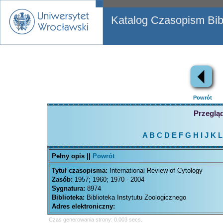
Katalog Czasopism Bibl
Powrót
Przegląd
A
B
C
D
E
F
G
H
I
J
K
L
Pełny opis ||
Powrót
Tytuł czasopisma:
International Review of Cytology
Zasób:
1957; 1960; 1970 - 2004
Sygnatura:
8974
Biblioteka:
Biblioteka Instytutu Zoologicznego
Adres elektroniczny:
Czas generowania strony: 0.003 secs.