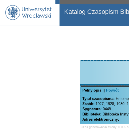
Katalog Czasopism Bibl
Pełny opis ||
Powrót
Tytuł czasopisma:
Entomol
Zasób:
1927; 1928; 1930; 
Sygnatura:
9448
Biblioteka:
Biblioteka Inst
Adres elektroniczny:
Czas generowania strony: 0.005 s