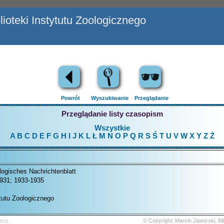
ioteki Instytutu Zoologicznego
Powrót
Wyszukiwanie
Przeglądanie
Przeglądanie listy czasopism
Wszystkie
A
B
C
D
E
F
G
H
I
J
K
L
Ł
M
N
O
P
Q
R
S
Ś
T
U
V
W
X
Y
Z
Ż
ogisches Nachrichtenblatt
1931; 1933-1935
ytutu Zoologicznego
ecs.
© Copyright: Marcin Jaworski, B