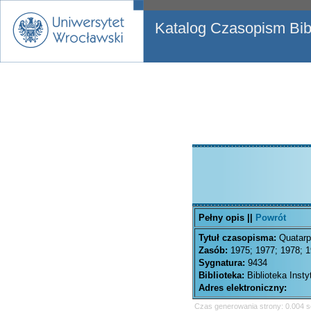
Katalog Czasopism Bibl
Pełny opis ||
Powrót
Tytuł czasopisma:
Quatarp
Zasób:
1975; 1977; 1978; 1
Sygnatura:
9434
Biblioteka:
Biblioteka Inst
Adres elektroniczny:
Czas generowania strony: 0.004 s