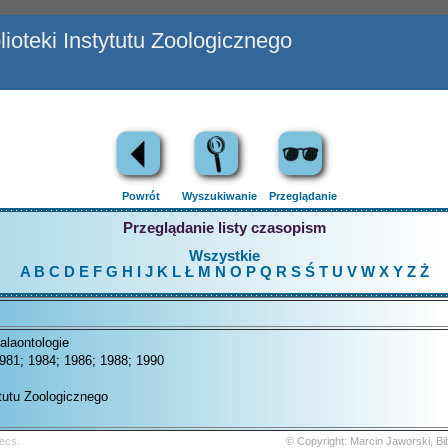
ioteki Instytutu Zoologicznego
Powrót
Wyszukiwanie
Przeglądanie
Przeglądanie listy czasopism
Wszystkie
A
B
C
D
E
F
G
H
I
J
K
L
Ł
M
N
O
P
Q
R
S
Ś
T
U
V
W
X
Y
Z
Ż
alaontologie
981; 1984; 1986; 1988; 1990
ytutu Zoologicznego
ecs.
© Copyright: Marcin Jaworski, B