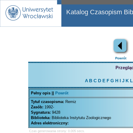
Katalog Czasopism Bibl
Powrót
Przegląd
A
B
C
D
E
F
G
H
I
J
K
L
Pełny opis ||
Powrót
Tytuł czasopisma:
Remiz
Zasób:
1992-
Sygnatura:
9428
Biblioteka:
Biblioteka Instytutu Zoologicznego
Adres elektroniczny:
Czas generowania strony: 0.005 secs.