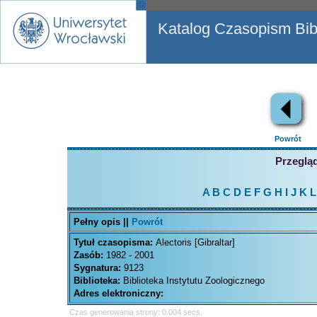
Katalog Czasopism Bibl
Powrót
Przegląd
A
B
C
D
E
F
G
H
I
J
K
L
Pełny opis ||
Powrót
Tytuł czasopisma:
Alectoris [Gibraltar]
Zasób:
1982 - 2001
Sygnatura:
9123
Biblioteka:
Biblioteka Instytutu Zoologicznego
Adres elektroniczny:
Czas generowania strony: 0.004 secs.