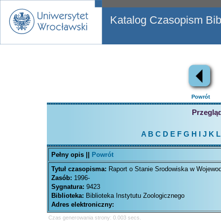
Katalog Czasopism Bibl
Powrót
Przegląd
A
B
C
D
E
F
G
H
I
J
K
L
Pełny opis ||
Powrót
Tytuł czasopisma:
Raport o Stanie Srodowiska w Wojewod
Zasób:
1996-
Sygnatura:
9423
Biblioteka:
Biblioteka Instytutu Zoologicznego
Adres elektroniczny:
Czas generowania strony: 0.003 secs.