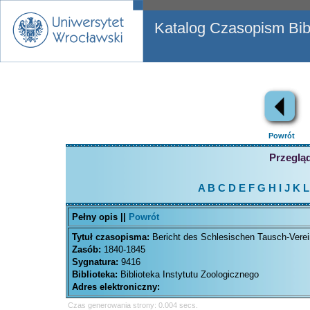
Katalog Czasopism Bibl
Powrót
Przegląd
A
B
C
D
E
F
G
H
I
J
K
L
Pełny opis ||
Powrót
Tytuł czasopisma:
Bericht des Schlesischen Tausch-Verei
Zasób:
1840-1845
Sygnatura:
9416
Biblioteka:
Biblioteka Instytutu Zoologicznego
Adres elektroniczny:
Czas generowania strony: 0.004 secs.