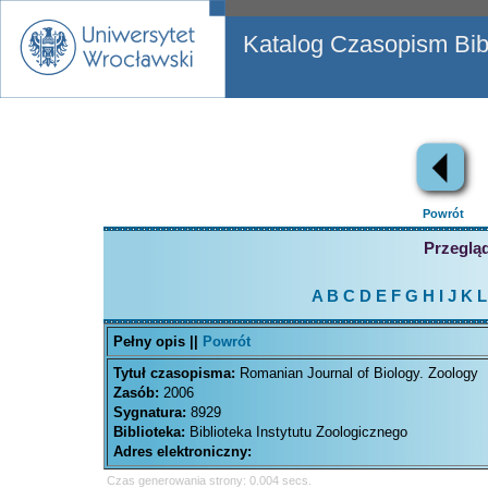
Katalog Czasopism Bibl
Powrót
Przegląd
A
B
C
D
E
F
G
H
I
J
K
L
Pełny opis ||
Powrót
Tytuł czasopisma:
Romanian Journal of Biology. Zoology
Zasób:
2006
Sygnatura:
8929
Biblioteka:
Biblioteka Instytutu Zoologicznego
Adres elektroniczny:
Czas generowania strony: 0.004 secs.