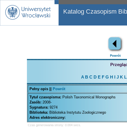
Katalog Czasopism Bibl
Powrót
Przegląd
A
B
C
D
E
F
G
H
I
J
K
L
Pełny opis ||
Powrót
Tytuł czasopisma:
Polish Taxonomical Monographs
Zasób:
2008-
Sygnatura:
9274
Biblioteka:
Biblioteka Instytutu Zoologicznego
Adres elektroniczny:
Czas generowania strony: 0.004 secs.