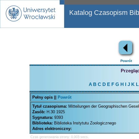
Katalog Czasopism Bibl
Powrót
Przegląd
A
B
C
D
E
F
G
H
I
J
K
L
Pełny opis ||
Powrót
Tytuł czasopisma:
Mitteilungen der Geographischen Gese
Zasób:
H.30 1925
Sygnatura:
9393
Biblioteka:
Biblioteka Instytutu Zoologicznego
Adres elektroniczny:
Czas generowania strony: 0.003 secs.