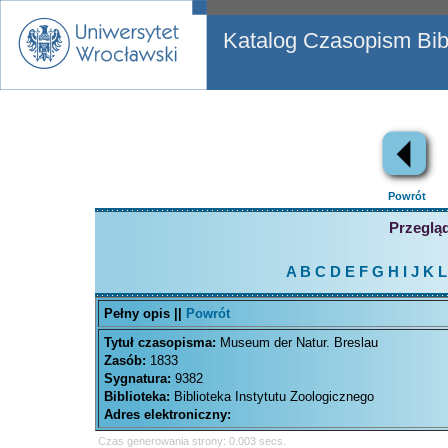
Katalog Czasopism Bibl
Powrót
Przegląd
A
B
C
D
E
F
G
H
I
J
K
L
Pełny opis ||
Powrót
Tytuł czasopisma:
Museum der Natur. Breslau
Zasób:
1833
Sygnatura:
9382
Biblioteka:
Biblioteka Instytutu Zoologicznego
Adres elektroniczny:
Czas generowania strony: 0.003 secs.