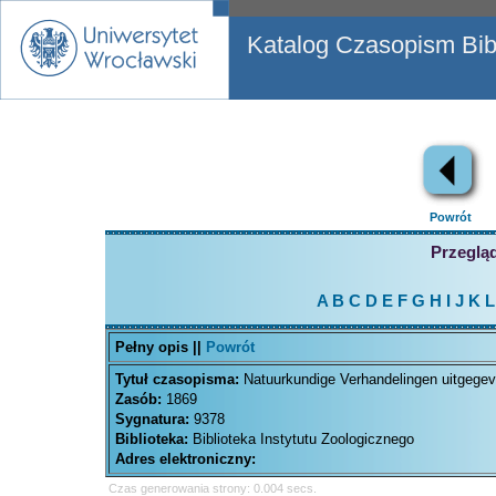
Katalog Czasopism Bibl
Powrót
Przegląd
A
B
C
D
E
F
G
H
I
J
K
L
Pełny opis ||
Powrót
Tytuł czasopisma:
Natuurkundige Verhandelingen uitgege
Zasób:
1869
Sygnatura:
9378
Biblioteka:
Biblioteka Instytutu Zoologicznego
Adres elektroniczny:
Czas generowania strony: 0.004 secs.