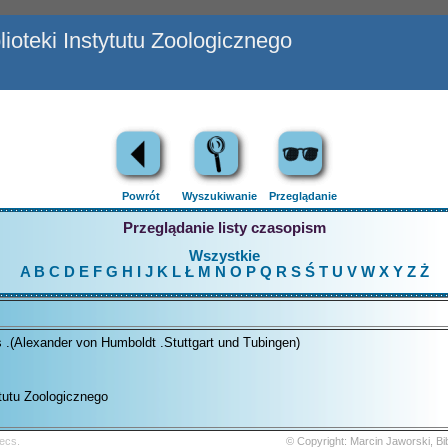
ioteki Instytutu Zoologicznego
Powrót
Wyszukiwanie
Przeglądanie
Przeglądanie listy czasopism
Wszystkie
A
B
C
D
E
F
G
H
I
J
K
L
Ł
M
N
O
P
Q
R
S
Ś
T
U
V
W
X
Y
Z
Ż
.(Alexander von Humboldt .Stuttgart und Tubingen)
ytutu Zoologicznego
ecs.
© Copyright: Marcin Jaworski, B