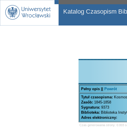
Katalog Czasopism Bibl
Pełny opis ||
Powrót
Tytuł czasopisma:
Kosmos 
Zasób:
1845-1858
Sygnatura:
9373
Biblioteka:
Biblioteka Inst
Adres elektroniczny:
Czas generowania strony: 0.003 s