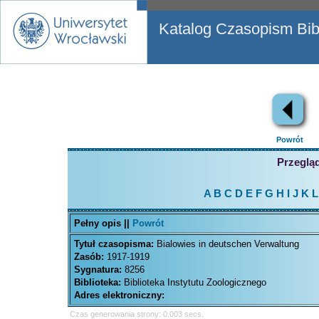
Katalog Czasopism Bibl
Powrót
Przegląd
A
B
C
D
E
F
G
H
I
J
K
L
Pełny opis ||
Powrót
Tytuł czasopisma:
Bialowies in deutschen Verwaltung
Zasób:
1917-1919
Sygnatura:
8256
Biblioteka:
Biblioteka Instytutu Zoologicznego
Adres elektroniczny:
Czas generowania strony: 0.003 secs.