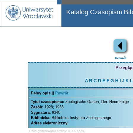
Katalog Czasopism Bibl
Powrót
Przegląd
A
B
C
D
E
F
G
H
I
J
K
L
Pełny opis ||
Powrót
Tytuł czasopisma:
Zoologische Garten, Der. Neue Folge
Zasób:
1928; 1933
Sygnatura:
9340
Biblioteka:
Biblioteka Instytutu Zoologicznego
Adres elektroniczny:
Czas generowania strony: 0.005 secs.