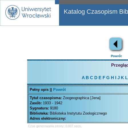
Katalog Czasopism Bibl
Powrót
Przegląd
A
B
C
D
E
F
G
H
I
J
K
L
Pełny opis ||
Powrót
Tytuł czasopisma:
Zoogeographica [Jena]
Zasób:
1933 - 1942
Sygnatura:
9180
Biblioteka:
Biblioteka Instytutu Zoologicznego
Adres elektroniczny:
Czas generowania strony: 0.007 secs.