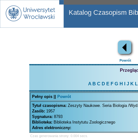
Katalog Czasopism Bibl
Powrót
Przegląd
A
B
C
D
E
F
G
H
I
J
K
L
Pełny opis ||
Powrót
Tytuł czasopisma:
Zeszyty Naukowe. Seria Biologia /Wyd.
Zasób:
1957
Sygnatura:
8793
Biblioteka:
Biblioteka Instytutu Zoologicznego
Adres elektroniczny:
Czas generowania strony: 0.004 secs.