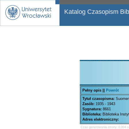
Katalog Czasopism Bibl
Pełny opis ||
Powrót
Tytuł czasopisma:
Suomen 
Zasób:
1935 - 1943
Sygnatura:
8661
Biblioteka:
Biblioteka Inst
Adres elektroniczny:
Czas generowania strony: 0.004 s