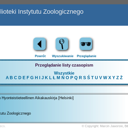
ioteki Instytutu Zoologicznego
Powrót
Wyszukiwanie
Przeglądanie
Przeglądanie listy czasopism
Wszystkie
A
B
C
D
E
F
G
H
I
J
K
L
Ł
M
N
O
P
Q
R
S
Ś
T
U
V
W
X
Y
Z
Ż
Hyonteistieteellinen Aikakauskirja [Helsinki]
ytutu Zoologicznego
ecs.
© Copyright: Marcin Jaworski, B