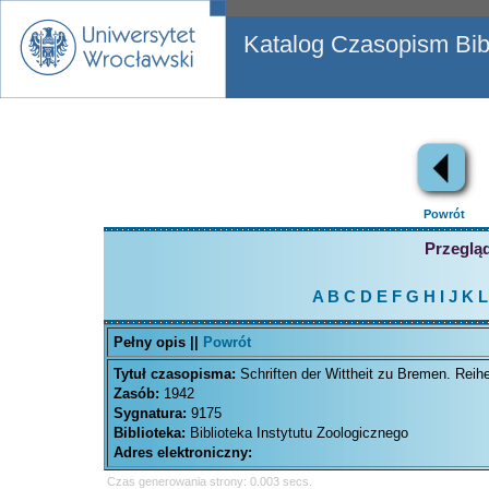
Katalog Czasopism Bibl
Powrót
Przegląd
A
B
C
D
E
F
G
H
I
J
K
L
Pełny opis ||
Powrót
Tytuł czasopisma:
Schriften der Wittheit zu Bremen. Reih
Zasób:
1942
Sygnatura:
9175
Biblioteka:
Biblioteka Instytutu Zoologicznego
Adres elektroniczny:
Czas generowania strony: 0.003 secs.