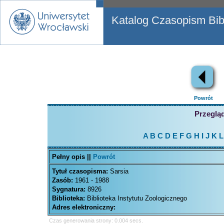
Katalog Czasopism Bibl
Powrót
Przegląd
A
B
C
D
E
F
G
H
I
J
K
L
Pełny opis ||
Powrót
Tytuł czasopisma:
Sarsia
Zasób:
1961 - 1988
Sygnatura:
8926
Biblioteka:
Biblioteka Instytutu Zoologicznego
Adres elektroniczny:
Czas generowania strony: 0.004 secs.