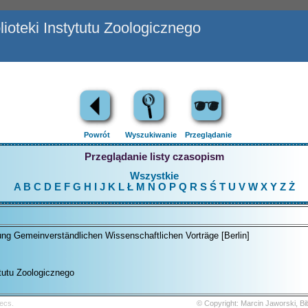
ioteki Instytutu Zoologicznego
Powrót
Wyszukiwanie
Przeglądanie
Przeglądanie listy czasopism
Wszystkie
A
B
C
D
E
F
G
H
I
J
K
L
Ł
M
N
O
P
Q
R
S
Ś
T
U
V
W
X
Y
Z
Ż
g Gemeinverständlichen Wissenschaftlichen Vorträge [Berlin]
ytutu Zoologicznego
ecs.
© Copyright: Marcin Jaworski, B