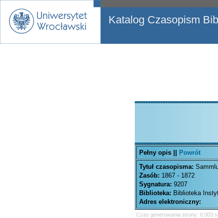
Katalog Czasopism Bibl
Pełny opis ||
Powrót
Tytuł czasopisma:
Sammlun
Zasób:
1867 - 1872
Sygnatura:
9207
Biblioteka:
Biblioteka Inst
Adres elektroniczny:
Czas generowania strony: 0.003 s