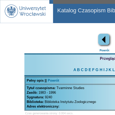
Katalog Czasopism Bibl
Powrót
Przegląd
A
B
C
D
E
F
G
H
I
J
K
L
Pełny opis ||
Powrót
Tytuł czasopisma:
Tvarminne Studies
Zasób:
1983 - 1996
Sygnatura:
9240
Biblioteka:
Biblioteka Instytutu Zoologicznego
Adres elektroniczny:
Czas generowania strony: 0.004 secs.