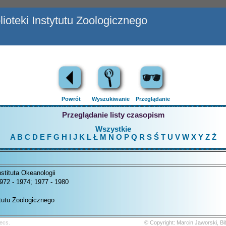
ioteki Instytutu Zoologicznego
Powrót
Wyszukiwanie
Przeglądanie
Przeglądanie listy czasopism
Wszystkie
A
B
C
D
E
F
G
H
I
J
K
L
Ł
M
N
O
P
Q
R
S
Ś
T
U
V
W
X
Y
Z
Ż
nstituta Okeanologii
972 - 1974; 1977 - 1980
ytutu Zoologicznego
ecs.
© Copyright: Marcin Jaworski, B