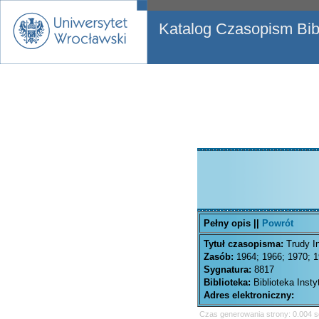
Katalog Czasopism Bibl
Pełny opis ||
Powrót
Tytuł czasopisma:
Trudy I
Zasób:
1964; 1966; 1970; 1
Sygnatura:
8817
Biblioteka:
Biblioteka Inst
Adres elektroniczny:
Czas generowania strony: 0.004 s