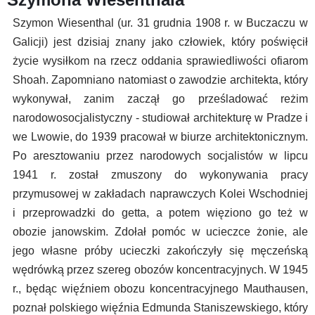
Szymon Wiesenthal (ur. 31 grudnia 1908 r. w Buczaczu w
Galicji) jest dzisiaj znany jako człowiek, który poświęcił
życie wysiłkom na rzecz oddania sprawiedliwości ofiarom
Shoah. Zapomniano natomiast o zawodzie architekta, który
wykonywał, zanim zaczął go prześladować reżim
narodowosocjalistyczny - studiował architekturę w Pradze i
we Lwowie, do 1939 pracował w biurze architektonicznym.
Po aresztowaniu przez narodowych socjalistów w lipcu
1941 r. został zmuszony do wykonywania pracy
przymusowej w zakładach naprawczych Kolei Wschodniej
i przeprowadzki do getta, a potem więziono go też w
obozie janowskim. Zdołał pomóc w ucieczce żonie, ale
jego własne próby ucieczki zakończyły się męczeńską
wędrówką przez szereg obozów koncentracyjnych. W 1945
r., będąc więźniem obozu koncentracyjnego Mauthausen,
poznał polskiego więźnia Edmunda Staniszewskiego, który