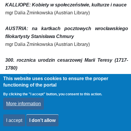
KALLIOPE: Kobiety w społeczeństwie, kulturze i nauce
mgr Dalia Żminkowska (Austrian Library)
AUSTRIA: na kartkach pocztowych wrocławskiego
filokartysty Stanisława Chmury
mgr Dalia Żminkowska (Austrian Library)
300. rocznica urodzin cesarzowej Marii Teresy (1717-
1780)
mgr Dalia Żminkowska (Austrian Library)
This website uses cookies to ensure the proper
functioning of the portal
Wrocław w latach 20. XX wieku. Kalejdoskop zdarzeń i
By clicking the "I accept" button, you consent to this action.
obrazów
More information
mgr Arkadiusz Cencora, dr Grzegorz Sobel (Scientific
Information Department)
I accept
I don't allow