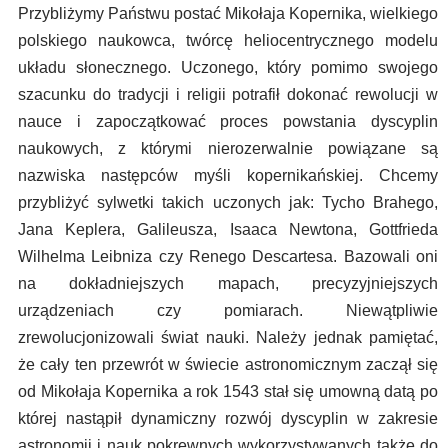
Przybliżymy Państwu postać Mikołaja Kopernika, wielkiego
polskiego naukowca, twórcę heliocentrycznego modelu
układu słonecznego. Uczonego, który pomimo swojego
szacunku do tradycji i religii potrafił dokonać rewolucji w
nauce i zapoczątkować proces powstania dyscyplin
naukowych, z którymi nierozerwalnie powiązane są
nazwiska następców myśli kopernikańskiej. Chcemy
przybliżyć sylwetki takich uczonych jak: Tycho Brahego,
Jana Keplera, Galileusza, Isaaca Newtona, Gottfrieda
Wilhelma Leibniza czy Renego Descartesa. Bazowali oni
na dokładniejszych mapach, precyzyjniejszych
urządzeniach czy pomiarach. Niewątpliwie
zrewolucjonizowali świat nauki. Należy jednak pamiętać,
że cały ten przewrót w świecie astronomicznym zaczął się
od Mikołaja Kopernika a rok 1543 stał się umowną datą po
której nastąpił dynamiczny rozwój dyscyplin w zakresie
astronomii i nauk pokrewnych wykorzystywanych także do