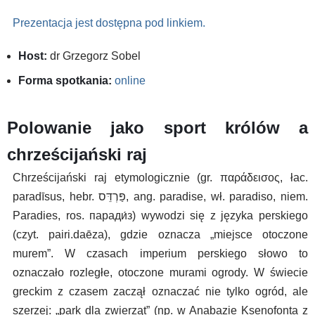
Prezentacja jest dostępna pod linkiem.
Host:
dr Grzegorz Sobel
Forma spotkania:
online
Polowanie jako sport królów a
chrześcijański raj
Chrześcijański raj etymologicznie (gr. παράδεισος, łac.
paradīsus, hebr. פַּרְדֵּס, ang. paradise, wł. paradiso, niem.
Paradies, ros. паради́з) wywodzi się z języka perskiego
(czyt. pairi.daēza), gdzie oznacza „miejsce otoczone
murem”. W czasach imperium perskiego słowo to
oznaczało rozległe, otoczone murami ogrody. W świecie
greckim z czasem zaczął oznaczać nie tylko ogród, ale
szerzej: „park dla zwierząt” (np. w Anabazie Ksenofonta z