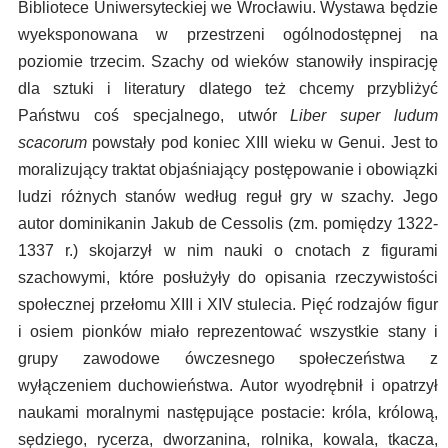
Bibliotece Uniwersyteckiej we Wrocławiu. Wystawa będzie
wyeksponowana w przestrzeni ogólnodostępnej na
poziomie trzecim. Szachy od wieków stanowiły inspirację
dla sztuki i literatury dlatego też chcemy przybliżyć
Państwu coś specjalnego, utwór
Liber super ludum
scacorum
powstały pod koniec XIII wieku w Genui. Jest to
moralizujący traktat objaśniający postępowanie i obowiązki
ludzi różnych stanów według reguł gry w szachy. Jego
autor dominikanin Jakub de Cessolis (zm. pomiędzy 1322-
1337 r.) skojarzył w nim nauki o cnotach z figurami
szachowymi, które posłużyły do opisania rzeczywistości
społecznej przełomu XIII i XIV stulecia. Pięć rodzajów figur
i osiem pionków miało reprezentować wszystkie stany i
grupy zawodowe ówczesnego społeczeństwa z
wyłączeniem duchowieństwa. Autor wyodrębnił i opatrzył
naukami moralnymi następujące postacie: króla, królową,
sędziego, rycerza, dworzanina, rolnika, kowala, tkacza,