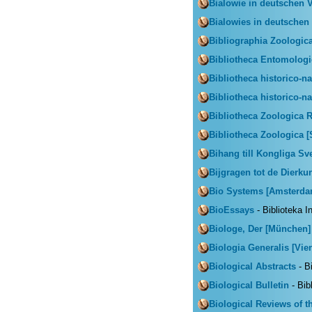
Bialowie in deutschen 
Bialowies in deutschen
Bibliographia Zoologica
Bibliotheca Entomologi
Bibliotheca historico-na
Bibliotheca historico-n
Bibliotheca Zoologica 
Bibliotheca Zoologica [S
Bihang till Kongliga S
Bijgragen tot de Dierku
Bio Systems [Amsterda
BioEssays
- Biblioteka I
Biologe, Der [München]
Biologia Generalis [Vie
Biological Abstracts
- B
Biological Bulletin
- Bib
Biological Reviews of 