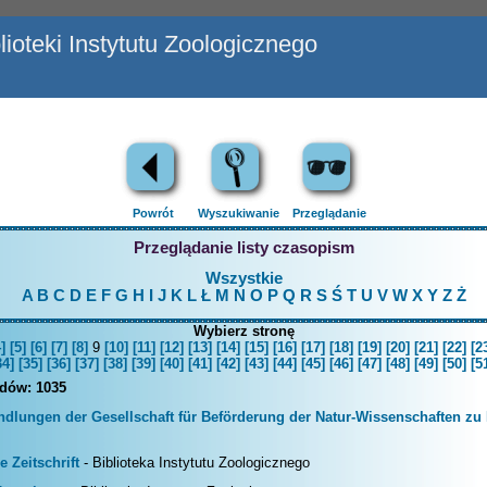
ioteki Instytutu Zoologicznego
Powrót
Wyszukiwanie
Przeglądanie
Przeglądanie listy czasopism
Wszystkie
A
B
C
D
E
F
G
H
I
J
K
L
Ł
M
N
O
P
Q
R
S
Ś
T
U
V
W
X
Y
Z
Ż
Wybierz stronę
]
[5]
[6]
[7]
[8]
9
[10]
[11]
[12]
[13]
[14]
[15]
[16]
[17]
[18]
[19]
[20]
[21]
[22]
[2
34]
[35]
[36]
[37]
[38]
[39]
[40]
[41]
[42]
[43]
[44]
[45]
[46]
[47]
[48]
[49]
[50]
[5
rdów:
1035
ndlungen der Gesellschaft für Beförderung der Natur-Wissenschaften zu
 Zeitschrift
- Biblioteka Instytutu Zoologicznego