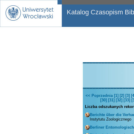
Katalog Czasopism Bibl
<< Poprzednia
[1]
[2]
[3]
[4
[30]
[31]
[32]
[33]
[
Liczba odszukanych reko
Berichte über die Verha
Instytutu Zoologicznego
Berliner Entomologische