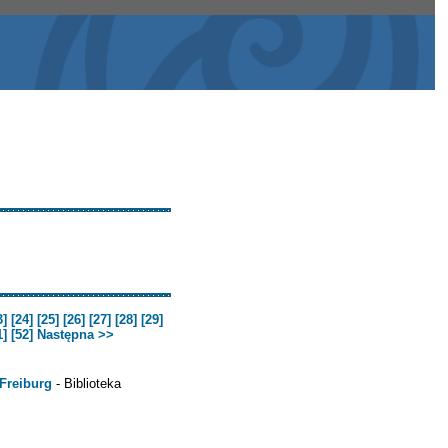
3]
[24]
[25]
[26]
[27]
[28]
[29]
1]
[52]
Następna >>
 Freiburg
- Biblioteka