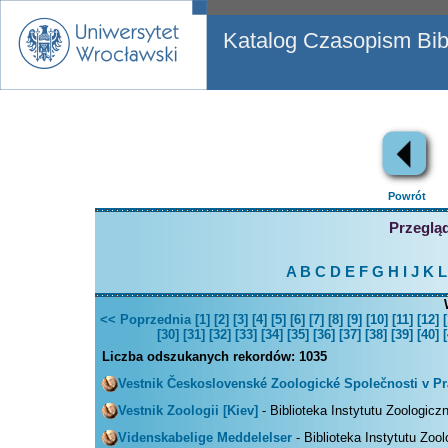
Katalog Czasopism Bibl
Powrót
Przegląd
A
B
C
D
E
F
G
H
I
J
K
L
<< Poprzednia
[1]
[2]
[3]
[4]
[5]
[6]
[7]
[8]
[9]
[10]
[11]
[12]
[
[30]
[31]
[32]
[33]
[34]
[35]
[36]
[37]
[38]
[39]
[40]
[
Liczba odszukanych rekordów:
1035
Vestnik Československé Zoologické Společnosti v P
Vestnik Zoologii [Kiev]
- Biblioteka Instytutu Zoologicz
Videnskabelige Meddelelser
- Biblioteka Instytutu Zoo