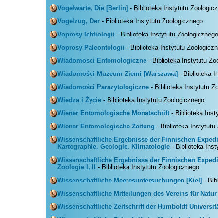
Vogelwarte, Die [Berlin]
- Biblioteka Instytutu Zoologic
Vogelzug, Der
- Biblioteka Instytutu Zoologicznego
Voprosy Ichtiologii
- Biblioteka Instytutu Zoologicznego
Voprosy Paleontologii
- Biblioteka Instytutu Zoologicz
Wiadomosci Entomologiczne
- Biblioteka Instytutu Z
Wiadomości Muzeum Ziemi [Warszawa]
- Biblioteka I
Wiadomości Parazytologiczne
- Biblioteka Instytutu Z
Wiedza i Życie
- Biblioteka Instytutu Zoologicznego
Wiener Entomologische Monatschrift
- Biblioteka Ins
Wiener Entomologische Zeitung
- Biblioteka Instytutu
Wissenschaftliche Ergebnisse der Finnischen Expedit
Kartographie. Geologie. Klimatologie
- Biblioteka Ins
Wissenschaftliche Ergebnisse der Finnischen Expedit
Zoologie I, II
- Biblioteka Instytutu Zoologicznego
Wissenschaftliche Meeresuntersuchungen [Kiel]
- Bib
Wissenschaftliche Mitteilungen des Vereins für Natu
Wissenschaftliche Zeitschrift der Humboldt Universitä