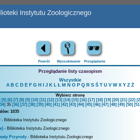
ioteki Instytutu Zoologicznego
Powrót
Wyszukiwanie
Przeglądanie
Przeglądanie listy czasopism
Wszystkie
A
B
C
D
E
F
G
H
I
J
K
L
Ł
M
N
O
P
Q
R
S
Ś
T
U
V
W
X
Y
Z
Ż
Wybierz stronę
]
[5]
[6]
[7]
[8]
[9]
[10]
[11]
[12]
[13]
[14]
[15]
[16]
[17]
[18]
[19]
[20]
[21]
[22]
[2
34]
35
[36]
[37]
[38]
[39]
[40]
[41]
[42]
[43]
[44]
[45]
[46]
[47]
[48]
[49]
[50]
[51
rdów:
1035
y
- Biblioteka Instytutu Zoologicznego
e]
- Biblioteka Instytutu Zoologicznego
waty Przyrody
- Biblioteka Instytutu Zoologicznego