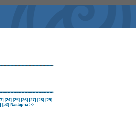
3]
[24]
[25]
[26]
[27]
[28]
[29]
]
[52]
Następna >>