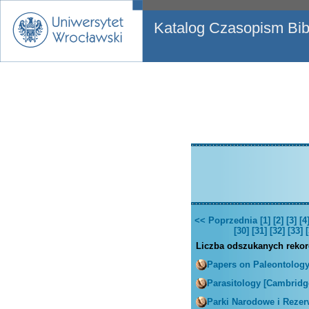
Katalog Czasopism Bibl
<< Poprzednia
[1]
[2]
[3]
[4
[30]
[31]
[32]
[33]
[
Liczba odszukanych reko
Papers on Paleontolog
Parasitology [Cambridg
Parki Narodowe i Rezer