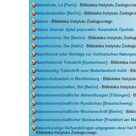
Naturaliste, Le [Paris]
- Biblioteka Instytutu Zoologiczn
Naturdenkmäler [Berlin]
- Biblioteka Instytutu Zoologic
Nature
- Biblioteka Instytutu Zoologicznego
Nature Journal. (tytuł poprzedni: Kwartalnik Opolski
Naturforscher, Der [Berlin]
- Biblioteka Instytutu Zoolo
Naturforscher, Der [Halle]
- Biblioteka Instytutu Zoolog
Naturfreund oder Beiträge zur Schlesischen Naturgesc
Naturhistorisk Tidsskrift [Kjobenhavn]
- Biblioteka Ins
Naturkundig Tijdschrift voor Nederlandsch Indië
- Bib
Naturschutzarbeit in Mecklenburg
- Biblioteka Instytu
Naturwissenschaften, Die [Berlin]
- Biblioteka Instytut
Naturwissenschaftliche Abhandlungen [Tübingen]
- B
Naturwissenschaftliche Rundschau [Braunschweig]
- 
Naturwissenschaftliche Wochenschrift [Berlin]
- Bibli
Naturwissenschaftlicher Beobachter [Frankfurt am Ma
Natuurkundige Verhandelingen uitgegeven door het 
Biblioteka Instytutu Zoologicznego