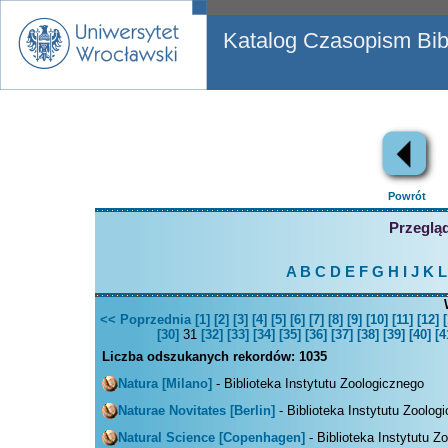
Katalog Czasopism Bibl
Powrót
Przegląd
A
B
C
D
E
F
G
H
I
J
K
L
<< Poprzednia
[1]
[2]
[3]
[4]
[5]
[6]
[7]
[8]
[9]
[10]
[11]
[12]
[
[30]
31
[32]
[33]
[34]
[35]
[36]
[37]
[38]
[39]
[40]
[4
Liczba odszukanych rekordów:
1035
Natura [Milano]
- Biblioteka Instytutu Zoologicznego
Naturae Novitates [Berlin]
- Biblioteka Instytutu Zoolog
Natural Science [Copenhagen]
- Biblioteka Instytutu Z