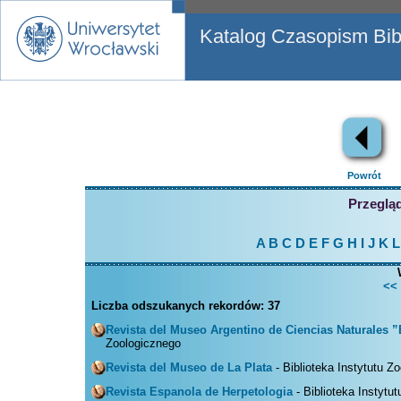
Katalog Czasopism Bibl
Powrót
Przegląd
A
B
C
D
E
F
G
H
I
J
K
L
<<
Liczba odszukanych rekordów:
37
Revista del Museo Argentino de Ciencias Naturales ”
Zoologicznego
Revista del Museo de La Plata
- Biblioteka Instytutu Z
Revista Espanola de Herpetologia
- Biblioteka Instytu