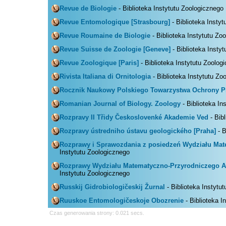
Revue de Biologie
- Biblioteka Instytutu Zoologicznego
Revue Entomologique [Strasbourg]
- Biblioteka Insty
Revue Roumaine de Biologie
- Biblioteka Instytutu Zo
Revue Suisse de Zoologie [Geneve]
- Biblioteka Insty
Revue Zoologique [Paris]
- Biblioteka Instytutu Zoolog
Rivista Italiana di Ornitologia
- Biblioteka Instytutu Zo
Rocznik Naukowy Polskiego Towarzystwa Ochrony P
Romanian Journal of Biology. Zoology
- Biblioteka In
Rozpravy II Třidy Českoslovenké Akademie Ved
- Bib
Rozpravy ústredniho ústavu geologického [Praha]
- B
Rozprawy i Sprawozdania z posiedzeń Wydziału Mat
Instytutu Zoologicznego
Rozprawy Wydziału Matematyczno-Przyrodniczego Akad
Instytutu Zoologicznego
Russkij Gidrobiologičeskij Žurnal
- Biblioteka Instytu
Ruuskoe Entomologičeskoje Obozrenie
- Biblioteka I
Czas generowania strony: 0.021 secs.