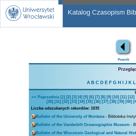
Katalog Czasopism Bibl
Powrót
Przegląd
A
B
C
D
E
F
G
H
I
J
K
L
<< Poprzednia
[1]
[2]
[3]
[4]
[5]
[6]
[7]
[8]
[9]
[10]
[11]
[12]
[30]
[31]
[32]
[33]
[34]
[35]
[36]
[37]
[38]
[39]
[40]
[
Liczba odszukanych rekordów:
1035
Bulletin of the University of Montana
- Biblioteka Inst
Bulletin of the Vanderbilt Oceanographie Museum
- B
Bulletin of the Wisconsin Geological and Natural His