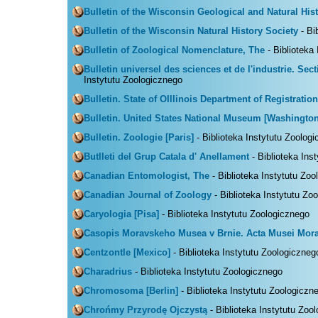
Bulletin of the Wisconsin Geological and Natural Hist
Bulletin of the Wisconsin Natural History Society
- Bi
Bulletin of Zoological Nomenclature, The
- Biblioteka
Bulletin universel des sciences et de l'industrie. Sec
Instytutu Zoologicznego
Bulletin. State of OIllinois Department of Registrati
Bulletin. United States National Museum [Washington
Bulletin. Zoologie [Paris]
- Biblioteka Instytutu Zoolog
Butlleti del Grup Catala d' Anellament
- Biblioteka Ins
Canadian Entomologist, The
- Biblioteka Instytutu Zo
Canadian Journal of Zoology
- Biblioteka Instytutu Zo
Caryologia [Pisa]
- Biblioteka Instytutu Zoologicznego
Casopis Moravskeho Musea v Brnie. Acta Musei Mor
Centzontle [Mexico]
- Biblioteka Instytutu Zoologiczneg
Charadrius
- Biblioteka Instytutu Zoologicznego
Chromosoma [Berlin]
- Biblioteka Instytutu Zoologiczn
Chrońmy Przyrodę Ojczystą
- Biblioteka Instytutu Zoo